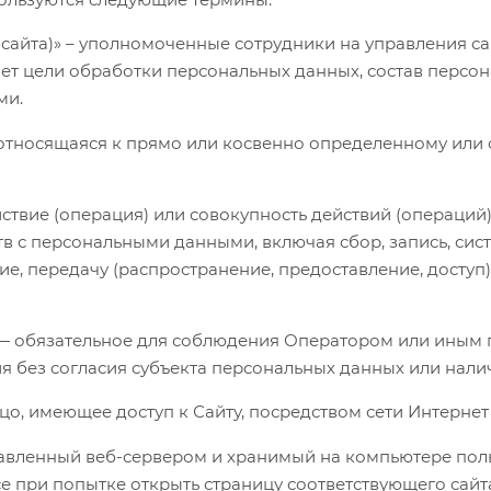
я сайта)» – уполномоченные сотрудники на управления с
ет цели обработки персональных данных, состав персо
ми.
, относящаяся к прямо или косвенно определенному или
ействие (операция) или совокупность действий (операци
тв с персональными данными, включая сбор, запись, сис
ие, передачу (распространение, предоставление, доступ)
» — обязательное для соблюдения Оператором или ины
я без согласия субъекта персональных данных или нали
 лицо, имеющее доступ к Сайту, посредством сети Интерне
тправленный веб-сервером и хранимый на компьютере пол
е при попытке открыть страницу соответствующего сайт