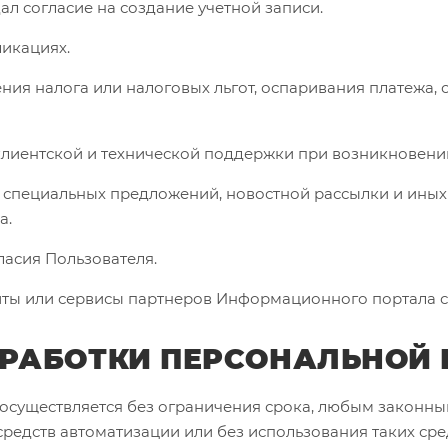
дал согласие на создание учетной записи.
ликациях.
ения налога или налоговых льгот, оспаривания платежа
клиентской и технической поддержки при возникновении
сия специальных предложений, новостной рассылки и ин
а.
гласия Пользователя.
айты или сервисы партнеров Информационного портала с
ОБРАБОТКИ ПЕРСОНАЛЬНО
 осуществляется без ограничения срока, любым законн
редств автоматизации или без использования таких сре