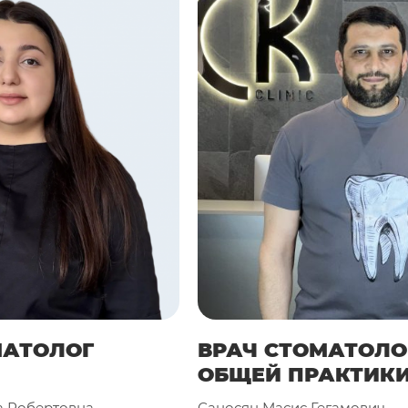
ед имплантацией:
ОПТГ позволяет оценить
ни перед имплантацией и выбрать
установки имплантата.
я:
ОПТГ помогает стоматологу спланировать
чая удаление зубов, протезирование и другие
– это безопасный и эффективный метод
оляет стоматологу получить полную картину
люстей. Если вам назначена ОПТГ, не бойтесь
ру. Это важный шаг в пути к здоровой улыбке!
МАТОЛОГ
ВРАЧ СТОМАТОЛО
ОБЩЕЙ ПРАКТИК
а Робертовна
Саносян Масис Гегамович