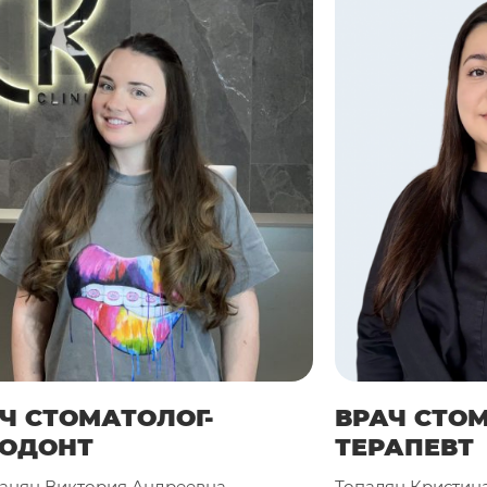
Положение зубов пер
состояние костной тка
оптимальное место для 
Планирование лечени
лечение пациента, вклю
процедуры.
Важно помнить, что ОПТГ 
диагностики, который позв
состояния ваших зубов и че
и не откладывайте процеду
Ч СТОМАТОЛОГ-
ВРАЧ СТО
ТОДОНТ
ТЕРАПЕВТ
анян Виктория Андреевна
Топалян Кристин