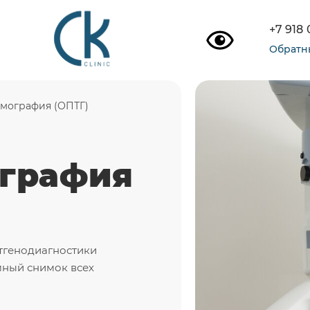
+7 918
Обратн
мография (ОПТГ)
графия
тгенодиагностики
мный снимок всех