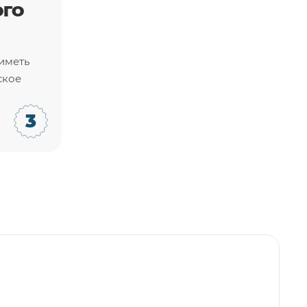
ОГО
иметь
ское