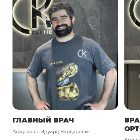
ГЛАВНЫЙ ВРАЧ
ВРА
ОР
Агаджанян Эдуард Варданович
Агадж