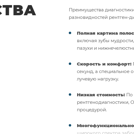
СТВА
Преимущества диагностики
разновидностей рентген-ди
Полная картина полос
включая зубы мудрости,
пазухи и нижнечелюстны
Скорость и комфорт:
секунд, а специальное
лучевую нагрузку.
Низкая стоимость:
По 
рентгенодиагностики, 
процедурой.
Многофункционально
широкого спектра забол