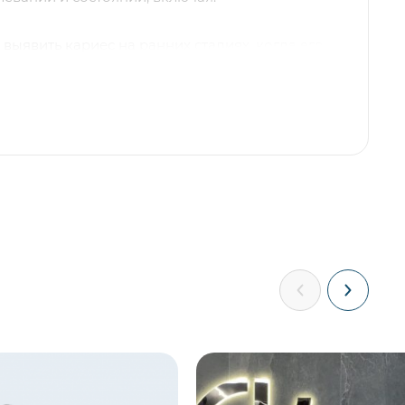
выявить кариес на ранних стадиях, когда его
енным глазом.
воляет оценить состояние тканей,
а, и выявить признаки периодонтита.
 помогает выявить кисты и опухоли в
:
ОПТГ позволяет оценить состояние прикуса
азвитии челюстей.
ости:
ОПТГ помогает выявить проблемы с
имер, их неправильное прорезывание или
.