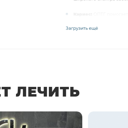
Кариес:
ОПТГ помогает 
еще не видно невооруж
Загрузить ещё
Периодонтит:
ОПТГ поз
окружающих корень зуб
Кисты и опухоли:
ОПТГ
челюстных костях.
Проблемы с прикусом
ЕТ ЛЕЧИТЬ
и выявить аномалии в р
Состояние зубов мудр
зубами мудрости, напр
задержка прорезывания