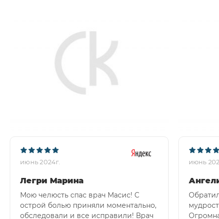
июнь 2024г.
июнь 202
Легри Марина
Ангел
Мою челюсть спас врач Масис! С
Обратил
острой болью приняли моментально,
мудрост
обследовали и все исправили! Врач
Огромна