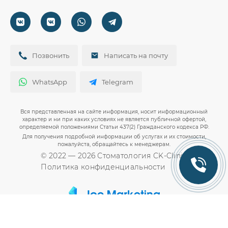
ул. Севастопольская 5
Эстетическая стоматология
г. Краснодар:
Контакты
+7 (918) 079-30-67
Ортодонтия
ул. Сормовская 151/1
ПГТ Михайловский:
Вакансии
Круглосуточно: 24/7
Лечение зубов
+7 (918) 079-30-67
Молодёжный переулок 2/1В
Акции
Детская стоматология
Круглосуточно: 24/7
+7 (918) 079-30-67
Документы
Позвонить
Написать на почту
Диагностика
Круглосуточно: 24/7
WhatsApp
Telegram
Вся представленная на сайте информация, носит информационный
характер и ни при каких условиях не является публичной офертой,
определяемой положениями Статьи 437(2) Гражданского кодекса РФ.
Для получения подробной информации об услугах и их стоимости,
пожалуйста, обращайтесь к менеджерам.
© 2022 — 2026 Стоматология CK-Clinic
Политика конфиденциальности