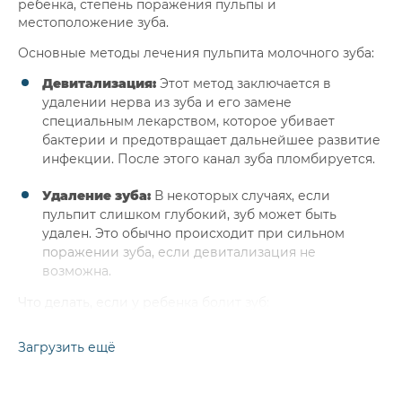
ребенка, степень поражения пульпы и
местоположение зуба.
Основные методы лечения пульпита молочного зуба:
Девитализация:
Этот метод заключается в
удалении нерва из зуба и его замене
специальным лекарством, которое убивает
бактерии и предотвращает дальнейшее развитие
инфекции. После этого канал зуба пломбируется.
Удаление зуба:
В некоторых случаях, если
пульпит слишком глубокий, зуб может быть
удален. Это обычно происходит при сильном
поражении зуба, если девитализация не
возможна.
Что делать, если у ребенка болит зуб:
Обратитесь к стоматологу:
Немедленно
Загрузить ещё
запишите ребенка на прием к стоматологу, чтобы
определить причину боли и начать лечение.