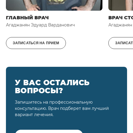
ГЛАВНЫЙ ВРАЧ
ВРАЧ СТ
Агаджанян Эдуард Варданович
Агаджанян
ЗАПИСАТЬСЯ НА ПРИЕМ
ЗАПИСАТ
У ВАС ОСТАЛИСЬ
ВОПРОСЫ?
Запишитесь на профессиональную
консультацию. Врач подберет вам лучший
вариант лечения.