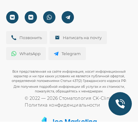
г. Краснодар:
Статьи
ул. Севастопольская 5
Эстетическая стоматология
г. Краснодар:
Контакты
+7 (918) 079-30-67
Ортодонтия
ул. Сормовская 151/1
ПГТ Михайловский:
Вакансии
Круглосуточно: 24/7
Лечение зубов
+7 (918) 079-30-67
Молодёжный переулок 2/1В
Акции
Детская стоматология
Круглосуточно: 24/7
+7 (918) 079-30-67
Документы
Позвонить
Написать на почту
Диагностика
Круглосуточно: 24/7
WhatsApp
Telegram
Вся представленная на сайте информация, носит информационный
характер и ни при каких условиях не является публичной офертой,
определяемой положениями Статьи 437(2) Гражданского кодекса РФ.
Для получения подробной информации об услугах и их стоимости,
пожалуйста, обращайтесь к менеджерам.
© 2022 — 2026 Стоматология CK-Clinic
Политика конфиденциальности