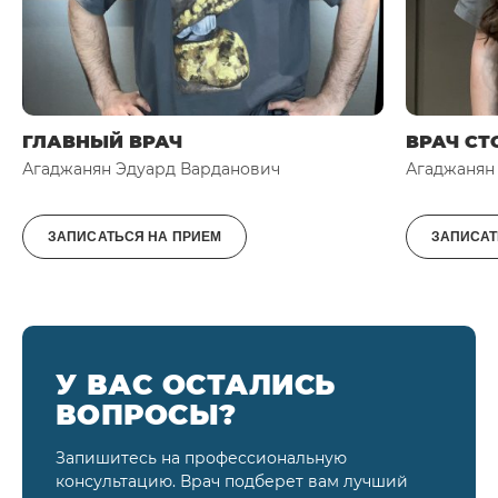
ГЛАВНЫЙ ВРАЧ
ВРАЧ СТ
Агаджанян Эдуард Варданович
Агаджанян
ЗАПИСАТЬСЯ НА ПРИЕМ
ЗАПИСАТ
У ВАС ОСТАЛИСЬ
ВОПРОСЫ?
Запишитесь на профессиональную
консультацию. Врач подберет вам лучший