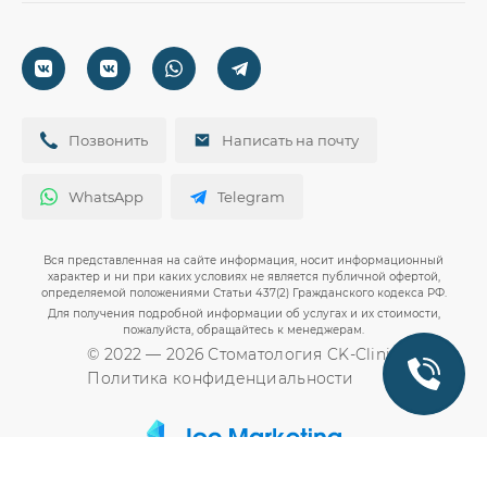
Хирургия
г. Краснодар:
Статьи
ул. Севастопольская 5
Эстетическая стоматология
г. Краснодар:
Контакты
+7 (918) 079-30-67
Ортодонтия
ул. Сормовская 151/1
ПГТ Михайловский:
Вакансии
Круглосуточно: 24/7
Лечение зубов
+7 (918) 079-30-67
Молодёжный переулок 2/1В
Акции
Детская стоматология
Круглосуточно: 24/7
+7 (918) 079-30-67
Документы
Позвонить
Написать на почту
Диагностика
Круглосуточно: 24/7
WhatsApp
Telegram
Вся представленная на сайте информация, носит информационный
характер и ни при каких условиях не является публичной офертой,
определяемой положениями Статьи 437(2) Гражданского кодекса РФ.
Для получения подробной информации об услугах и их стоимости,
пожалуйста, обращайтесь к менеджерам.
© 2022 — 2026 Стоматология CK-Clinic
Политика конфиденциальности