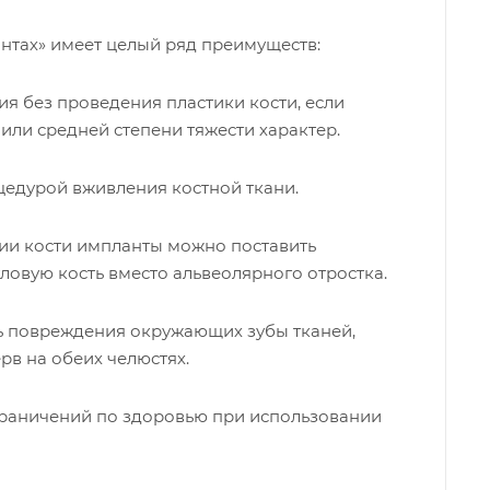
антах» имеет целый ряд преимуществ:
я без проведения пластики кости, если
 или средней степени тяжести характер.
цедурой вживления костной ткани.
фии кости импланты можно поставить
ловую кость вместо альвеолярного отростка.
 повреждения окружающих зубы тканей,
рв на обеих челюстях.
раничений по здоровью при использовании