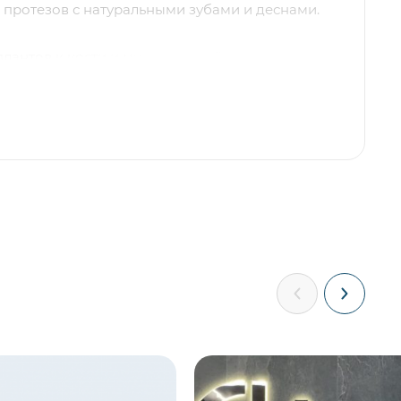
 протезов с натуральными зубами и деснами.
лантов к кости и минимальный период
яющий быстрее вернуться к полноценной
а.
 и минимальная нагрузка на боковые зубы,
орт при переживании пищи и проблемы с
 без небной пластины верхней челюсти
щущать вкус пищи, а также облегчает уход за
и.
бходимый на проведение всей операции от
и, – не более трех дней.