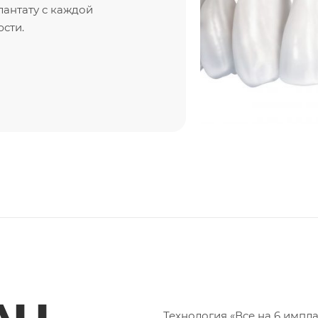
лантату с каждой
сти.
ALL
Технология «Все на 6 импл