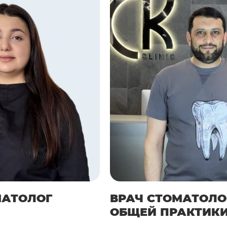
на импланты от проверенных
 при этом могут служить до 15 лет и без
 новые.
а искусственных корней по технологии «Все на
ьно дешевле, чем протезирование каждого
ехнологии практически нет. Она подходит
твием зубов, в частности, при ношении до
а или при генерализованном пародонтите,
зя. Передовая методика «Все на 6 имплантах»
тановить зубы и забыть о неудобствах,
мных конструкций.
МАТОЛОГ
ВРАЧ СТОМАТОЛО
ОБЩЕЙ ПРАКТИК