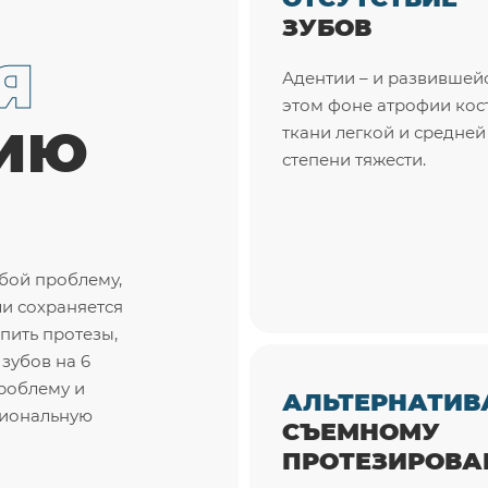
ЗУБОВ
Я
Адентии – и развившей
этом фоне атрофии кос
НИЮ
ткани легкой и средней
степени тяжести.
обой проблему,
ли сохраняется
пить протезы,
зубов на 6
роблему и
АЛЬТЕРНАТИВ
циональную
СЪЕМНОМУ
ПРОТЕЗИРОВ