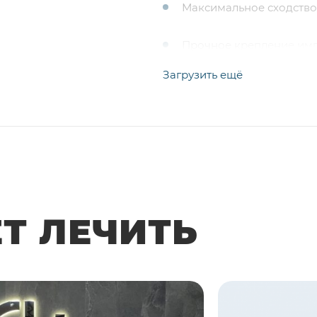
Максимальное сходство
Прочное крепление имп
выздоровления, позвол
Загрузить ещё
работе зубного аппарат
Быстрое выздоровление
что устраняет дискомф
речью.
Установка конструкции
позволяет полноценно о
ЕТ ЛЕЧИТЬ
имплантами и протезам
Минимальный срок, нео
обследования до выписк