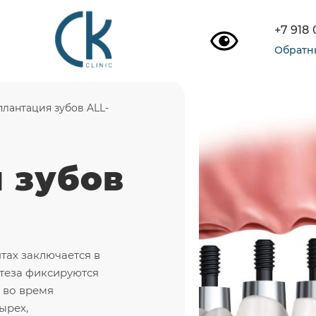
+7 918
Обратн
лантация зубов ALL-
 зубов
нтах заключается в
отеза фиксируются
 во время
ырех,