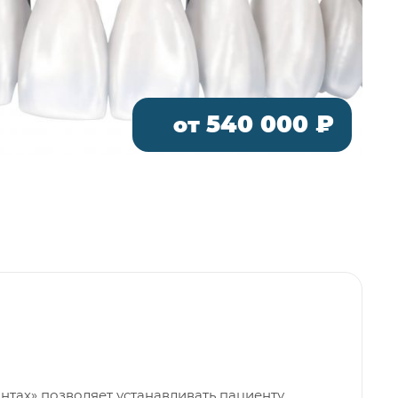
540 000 ₽
от
антах» позволяет устанавливать пациенту