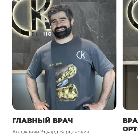
ГЛАВНЫЙ ВРАЧ
ВРА
ОР
Агаджанян Эдуард Варданович