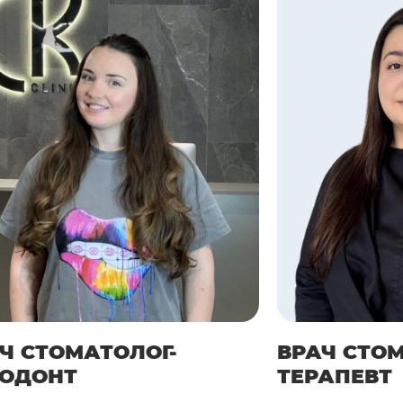
Пожизненная гарантия 
производителей, протезы
проблем заменяются на
Доступность – установк
6 имплантах» значител
зуба в отдельности.
Недостатков же у данной т
пациентам с полным отсутс
операции съемного протез
когда зубы сохранить нель
позволяет полноценно восс
связанных с ношением съе
Ч СТОМАТОЛОГ-
ВРАЧ СТО
ТОДОНТ
ТЕРАПЕВТ