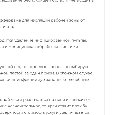
следование беспокоящей области (не входит в
коффердама для изоляции рабочей зоны от
ти рта.
одится удаление инфицированной пульпы,
ая и медицинская обработка жидкими
хушкой нет, то корневые каналы пломбируют
ьной пастой за один прием. В сложном случае,
жен очаг инфекции зуб заполняют лечебным
вой части различается по цене и зависит от
ние незначительное, то врач ставит пломбу.
оверхности стоимость услуги увеличивается