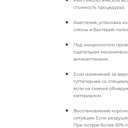
Рентгенологическое ис
стоимость процедуры).
Анестезия, установка 
слюны и бактерий полос
Под микроскопом пров
тщательная механическ
антисептиками.
Если изменений за вер
гуттаперчей со специал
если на снимке обнару
материалом.
Восстановление коронко
ситуации. Если разруше
При потере более 50% п