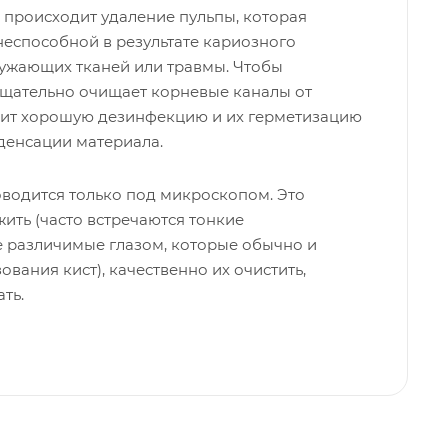
 происходит удаление пульпы, которая
неспособной в результате кариозного
ружающих тканей или травмы. Чтобы
 тщательно очищает корневые каналы от
дит хорошую дезинфекцию и их герметизацию
денсации материала.
оводится только под микроскопом. Это
жить (часто встречаются тонкие
е различимые глазом, которые обычно и
вания кист), качественно их очистить,
ть.