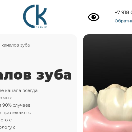
+7 918
Обратн
 каналов зуба
алов зуба
е канала всегда
самых
 90% случаев
 протекают с
сто с
логу с